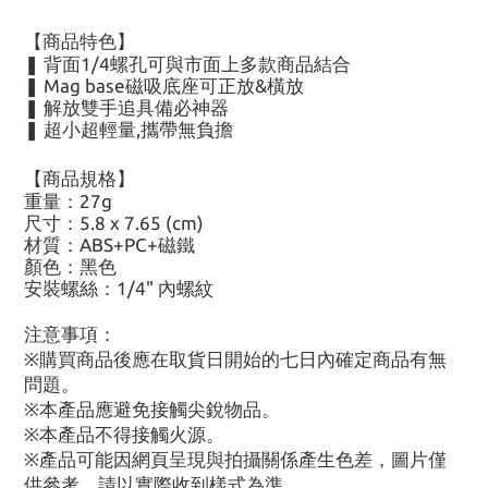
【商品特色】
❚ 背面1/4螺孔可與市面上多款商品結合
❚ Mag base磁吸底座可正放&橫放
❚ 解放雙手追具備必神器
❚ 超小超輕量,攜帶無負擔
【商品規格】
重量：27g
尺寸：5.8 x 7.65 (cm)
材質：ABS+PC+磁鐵
顏色：黑色
安裝螺絲：1/4" 內螺紋
注意事項：
※購買商品後應在取貨日開始的七日內確定商品有無
問題。
※本產品應避免接觸尖銳物品。
※本產品不得接觸火源。
※產品可能因網頁呈現與拍攝關係產生色差，圖片僅
供參考，請以實際收到樣式為準。