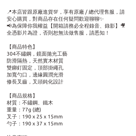
📍本店皆跟原廠進貨💯，享有原廠 / 總代理售服，請
安心購買，對商品存在任何疑問歡迎聊聊✨
📢為保障你我權益【開箱請務必全程錄音、錄影】🎥
全憑影片為證，否則恕無法做售服，請悉知！
【商品特色】
304不鏽鋼，鏡面拋光工藝
防滑隔熱，天然實木材質
雙鉚釘固定，頂部掛繩孔
加寬勺口，邊緣圓潤光滑
修長叉齒，叉頭鈍化設計
【商品規格】
材質：不鏽鋼、鐵木
重量：77g (總)
叉子：190 x 25 x 15mm
勺子：190 x 37 x 15mm