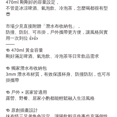
470ml 剛剛好的容量設定，
不管是冰涼啤酒、氣泡飲、冷泡茶，怎麼喝都很有型
😎
市場少見直接附贈「潛水布收納包」，
防撞、防刮、可吊掛，戶外攜帶更方便，讓風格與實
用一次到位 👍👍
——
🍻 470ml 黃金容量
剛好滿足啤酒、氣泡飲、冷泡茶等日常飲品需求
🍻 獨家潛水布收納包
3mm 潛水布材質，有效保護杯身、防撞防刮，也可吊
掛攜帶
🍻 戶外 × 居家皆適用
露營、野餐、居家小酌都能輕鬆融入生活風格
🍻 原創插畫設計
抹布怪三兄弟角色設定，讓喝飲料這件事也充滿個性