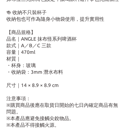
🍻 收納不只裝杯子
收納包也可作為隨身小物袋使用，提升實用性
【商品規格】
品名｜ANGLE 抹布怪系列啤酒杯
款式｜A／B／C 三款
容量｜470ml
材質｜
・杯身：玻璃
・收納袋：3mm 潛水布料
尺寸｜14 × 8.9 × 8.9 cm
注意事項：
※購買商品後應在取貨日開始的七日內確定商品有無
問題。
※本產品應避免接觸尖銳物品。
※本產品不得接觸火源。