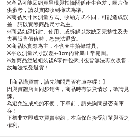
※產品可能因網頁呈現與拍攝關係產生色差，圖片僅
供參考，請以實際收到樣式為準。
※商品尺寸因測量方式、收納方式不同，可能造成誤
差，請以實際商品尺寸為主。
※商品如經拆封、使用、或拆解以致缺乏完整性及失
去再販售價值時，恕無法退貨。
※商品以實際為主，不含圖中拍攝道具。
※平放測量尺寸誤差+-3cm內皆屬正常範圍。
※如商品經過組裝後&零件包拆封後皆無法再次販售，
故無法接受退貨！
【商品購買前，請先詢問是否有庫存喔！】
因與實體店面同步銷售，商品時有缺貨情形，敬請見
諒。
為避免造成您的不便，下單前，請先詢問是否有庫
存！
下標非立即成立買賣契約，本店保留接受訂單與否之
權利。