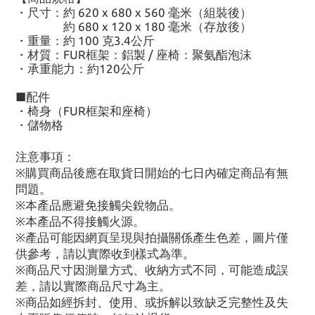
・尺寸：約 620 x 680 x 560 毫米（組裝後）
約 680 x 120 x 180 毫米（存放後）
・重量：約 100 克3.4公斤
・材質：FUR框架：鋁製 / 座椅：聚氨酯泡沫
・承重能力：約120公斤
■配件
・椅身（FUR框架和座椅）
・儲物格
注意事項：
※購買商品後應在取貨日開始的七日內確定商品有無
問題。
※本產品應避免接觸尖銳物品。
※本產品不得接觸火源。
※產品可能因網頁呈現與拍攝關係產生色差，圖片僅
供參考，請以實際收到樣式為準。
※商品尺寸因測量方式、收納方式不同，可能造成誤
差，請以實際商品尺寸為主。
※商品如經拆封、使用、或拆解以致缺乏完整性及失