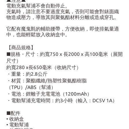
電動充氣幫浦不會自動停止。
充氣時，請注意不要過度充氣，否則可能會對錶面織
物造成壓力，導致其與聚氨酯材料分離或造成穿孔。
它配有魔鬼氈的輔助腰帶，方便收納，即使排氣量適
中，也能輕鬆放入收納盒中。
【商品規格】
■規格・尺寸：約寬750 x 長2000 x 高100毫米（展開
尺寸）
約寬280 x長650毫米（收納尺寸）
・重量：約2.8公斤
・材質：聚酯纖維/熱塑性聚氨酯樹脂
（TPU）/ABS（幫浦）
・電池：鋰離子充電電池（1200mAh）
・電動幫浦充電時間：約3小時（輸入：DC5V 1A）
■配件
• 收納盒
• 電動幫浦