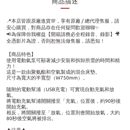
商品描述
📍本店皆跟原廠進貨💯，享有原廠 / 總代理售服，請
安心購買，對商品存在任何疑問歡迎聊聊✨
📢為保障你我權益【開箱請務必全程錄音、錄影】🎥
全憑影片為證，否則恕無法做售服，請悉知！
【商品特色】
使用電動氣泵可顯著減少安裝和拆卸所需的時間和精
力！
這是一款由聚氨酯和空氣製成的混合床墊。
尺寸為寬大的半寬型（W750mm）。
隨附的電動幫浦（USB充電）可實現自動充氣和放
氣。
將電動充氣幫浦開關撥至「充氣」位置後，約90秒後
開始充氣。
相反，將開關撥至「放氣」位置則會開始放氣，大約
80秒後空氣將被排出。
▲注意▲