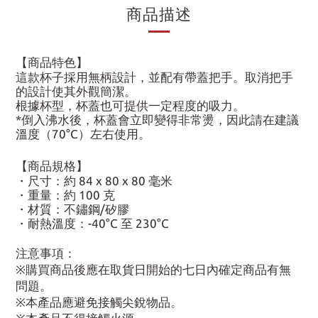
商品描述
【商品特色】
這款杯子採用無柄設計，並配有帶蓋把手。取消把手
的設計使其外觀簡潔。
根據杯型，杯蓋也可提供一定程度的吸力。
*倒入沸水後，杯蓋會立即變得非常燙，因此請在建議
溫度（70°C）左右使用。
【商品規格】
・尺寸：約 84 x 80 x 80 毫米
・重量：約 100 克
・材質：不鏽鋼/矽膠
・耐熱溫度：-40°C 至 230°C
注意事項：
※購買商品後應在取貨日開始的七日內確定商品有無
問題。
※本產品應避免接觸尖銳物品。