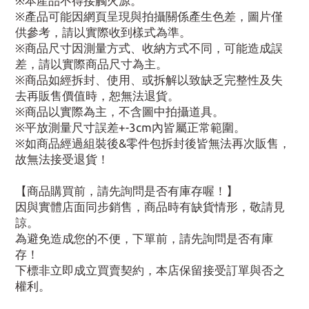
※本產品不得接觸火源。
※產品可能因網頁呈現與拍攝關係產生色差，圖片僅
供參考，請以實際收到樣式為準。
※商品尺寸因測量方式、收納方式不同，可能造成誤
差，請以實際商品尺寸為主。
※商品如經拆封、使用、或拆解以致缺乏完整性及失
去再販售價值時，恕無法退貨。
※商品以實際為主，不含圖中拍攝道具。
※平放測量尺寸誤差+-3cm內皆屬正常範圍。
※如商品經過組裝後&零件包拆封後皆無法再次販售，
故無法接受退貨！
【商品購買前，請先詢問是否有庫存喔！】
因與實體店面同步銷售，商品時有缺貨情形，敬請見
諒。
為避免造成您的不便，下單前，請先詢問是否有庫
存！
下標非立即成立買賣契約，本店保留接受訂單與否之
權利。