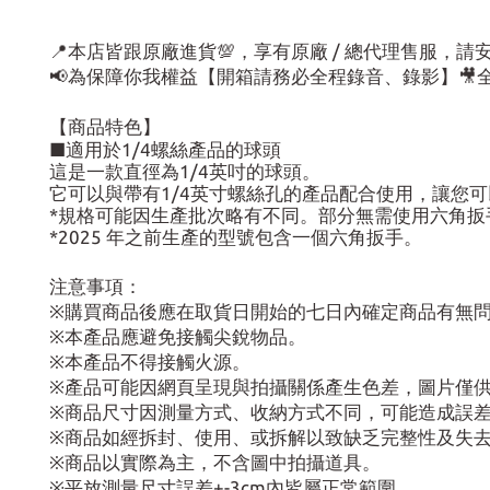
📍本店皆跟原廠進貨💯，享有原廠 / 總代理售服，
📢為保障你我權益【開箱請務必全程錄音、錄影】
【商品特色】
■適用於1/4螺絲產品的球頭
這是一款直徑為1/4英吋的球頭。
它可以與帶有1/4英寸螺絲孔的產品配合使用，讓您
*規格可能因生產批次略有不同。部分無需使用六角扳
*2025 年之前生產的型號包含一個六角扳手。
注意事項：
※購買商品後應在取貨日開始的七日內確定商品有無
※本產品應避免接觸尖銳物品。
※本產品不得接觸火源。
※產品可能因網頁呈現與拍攝關係產生色差，圖片僅
※商品尺寸因測量方式、收納方式不同，可能造成誤
※商品如經拆封、使用、或拆解以致缺乏完整性及失
※商品以實際為主，不含圖中拍攝道具。
※平放測量尺寸誤差+-3cm內皆屬正常範圍。