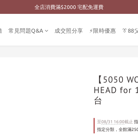
全店消費滿$2000 宅配免運費
全店消費滿$999 超商免運費
全店消費滿$999 超商免運費
借
常見問題Q&A
成交照分享
⚡限時優惠
👔8
【5050 W
HEAD for 
台
至
08/31 16:00
截止
指
指定分類，全館滿25