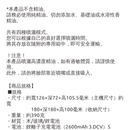
*本產品不含精油。
請務必使用純精油。切勿添加水、基礎油或水溶性香
精油。
共有四種噴灑模式。
您可以根據自己的喜好選擇噴灑時間。
將其存放在隨附的專用箱中，即可安全運輸。
！注意！
本產品噴灑高濃度精油，如有過敏體質，請謹慎使
用。
此外，請勿將臉部靠近噴嘴或直接吸入。
【商品規格】
■規格
・尺寸：約寬126×深72×高105.5毫米（主機尺寸）約
寬
180×深180×高100毫米（收納尺寸）
・重量：約390克
・材質：木/玻璃/鋰電池
・電池：鋰離子充電電池（2600mAh 3.DCV）5