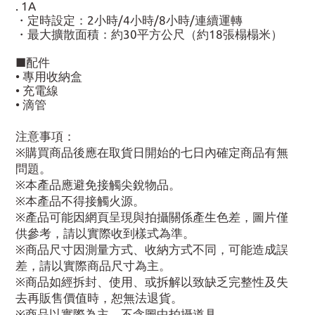
. 1A
・定時設定：2小時/4小時/8小時/連續運轉
・最大擴散面積：約30平方公尺（約18張榻榻米）
■配件
• 專用收納盒
• 充電線
• 滴管
注意事項：
※購買商品後應在取貨日開始的七日內確定商品有無
問題。
※本產品應避免接觸尖銳物品。
※本產品不得接觸火源。
※產品可能因網頁呈現與拍攝關係產生色差，圖片僅
供參考，請以實際收到樣式為準。
※商品尺寸因測量方式、收納方式不同，可能造成誤
差，請以實際商品尺寸為主。
※商品如經拆封、使用、或拆解以致缺乏完整性及失
去再販售價值時，恕無法退貨。
※商品以實際為主，不含圖中拍攝道具。