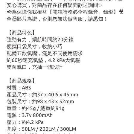
安心購買，對商品存在任何疑問歡迎詢問✨
📢為保障你我權益【開箱請務必全程錄音、錄影】🎥
全憑影片為證，否則恕無法做售服，請悉知！
【商品特色】
強勁有力，續航時間約20分鐘
便攜口袋尺寸，收納小巧
配備五款氣嘴，滿足不同使用需求
約60秒速充氣墊，4.2 kPa大氣壓
雙向氣口，充抽一體設計
【商品規格】
材質：ABS
產品尺寸：約37 x 40.6 x 45mm
包裝尺寸：約98 x 43 x 52mm
重量：約45g / 總重約91g
電源：3.7v 800mAh
壓力：約4.2 kPa
亮度：50LM / 200LM / 300LM