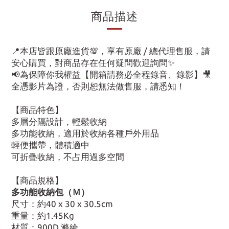
商品描述
📍本店皆跟原廠進貨💯，享有原廠 / 總代理售服，請
安心購買，對商品存在任何疑問歡迎詢問✨
📢為保障你我權益【開箱請務必全程錄音、錄影】🎥
全憑影片為證，否則恕無法做售服，請悉知！
【商品特色】
多層分隔設計，輕鬆收納
多功能收納，適用於收納各種戶外用品
輕便攜帶，體積適中
可折疊收納，不占用過多空間
【商品規格】
多功能收納包（Ｍ）
尺寸：約40 x 30 x 30.5cm
重量：約1.45Kg
材質：900D 滌綸