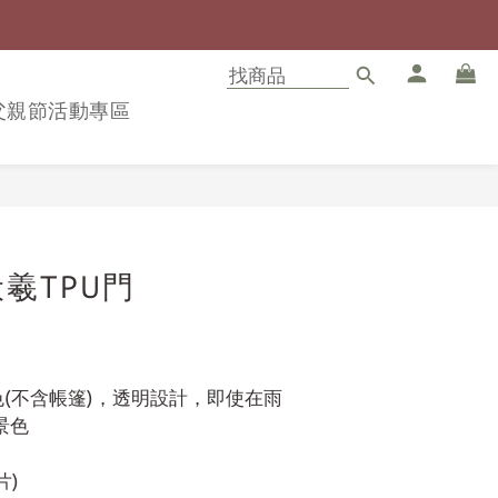
8父親節活動專區
立即購買
羲TPU門
茶色(不含帳篷)，透明設計，即使在雨
景色
片)