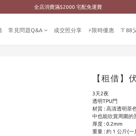
全店消費滿$2000 宅配免運費
全店消費滿$999 超商免運費
全店消費滿$999 超商免運費
借
常見問題Q&A
成交照分享
⚡限時優惠
👔8
【租借】伏
3天2夜
透明TPU門
材質 : 高清透明
中也能欣賞周圍的
厚度 : 0.2mm
重量 : 約 1 公斤(一