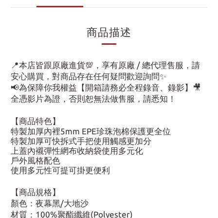
商品描述
📍本店皆跟原廠進貨💯，享有原廠 / 總代理售服，請
安心購買，對商品存在任何疑問歡迎詢問✨
📢為保障你我權益【開箱請務必全程錄音、錄影】🎥
全憑影片為證，否則恕無法做售服，請悉知！
【商品特色】
特製加厚內裡5mm EPE珍珠泡棉保護更全位
特製加厚可快拆式手把使用觸感更加分
上蓋內襯彈性網布收納袋使用多元化
戶外風格配色
使用多元性可提可掛更便利
【商品規格】
顏色：夜幕黑/大地沙
材質：100%聚酯纖維(Polyester)