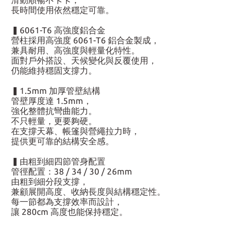
長時間使用依然穩定可靠。
▍6061-T6 高強度鋁合金
營柱採用高強度 6061-T6 鋁合金製成，
兼具耐用、高強度與輕量化特性。
面對戶外搭設、天候變化與反覆使用，
仍能維持穩固支撐力。
▍1.5mm 加厚管壁結構
管壁厚度達 1.5mm，
強化整體抗彎曲能力。
不只輕量，更要夠硬。
在支撐天幕、帳篷與營繩拉力時，
提供更可靠的結構安全感。
▍由粗到細四節管身配置
管徑配置：38 / 34 / 30 / 26mm
由粗到細分段支撐，
兼顧展開高度、收納長度與結構穩定性。
每一節都為支撐效率而設計，
讓 280cm 高度也能保持穩定。