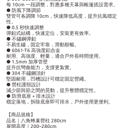
每 10cm 一段調整，對應多種天幕與帳篷搭設需求。
● 防風下降調節
雙管可各調降 10cm，快速降低高度，提升抗風穩定
性。
● 0.5 秒快速調整
彈釦式結構，快速定位，安裝更有效率。
● 不鏽鋼彈釦
不易生鏽，固定牢靠，滑動順暢。
● 6061-T6 高強度鋁合金
耐用、高強度、輕量，適合戶外長時間使用。
● 1.5mm 加厚管壁
提升抗彎曲能力，支撐更紮實。
● 304 不鏽鋼頂針
堅固耐用，凹槽設計可穩定固定營繩。
● 營柱護頸設計
減少節與節之間的晃動，提升整體穩定性。
● 防滑底座＋排水設計
穩定落地，拆除底座即可排水，戶外使用更便利。
【商品規格】
品名｜八角蜂巢營柱 280cm
展開高度｜200–280cm