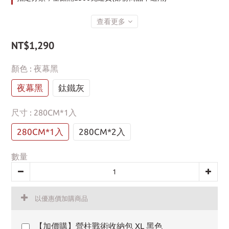
查看更多
NT$1,290
顏色
: 夜幕黑
夜幕黑
鈦鐵灰
尺寸
: 280CM*1入
280CM*1入
280CM*2入
數量
以優惠價加購商品
【加價購】營柱戰術收納包 XL 黑色