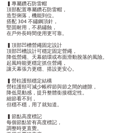
▍專屬鑽石防雷帽
頂部配置專屬鑽石防雷帽，
造型俐落，機能到位。
搭配 304 不鏽鋼頂針，
堅固耐用，不易鏽蝕，
在戶外長時間使用更可靠。
▍頂部凹槽營繩固定設計
頂部凹槽設計可穩定固定營繩，
降低營繩、天幕鎖環或布面滑動脫落的風險。
起風時能更穩定抓住營繩，
讓天幕張力更穩、搭設更安心。
▍營柱護頸穩定結構
營柱護頸可減少帳桿節與節之間的縫隙，
降低晃動感，提升整體銜接穩定性。
細節看不到，
但穩不穩，用了就知道。
▍節點高度標記
每個節點皆有高度標記，
調整時更直覺。