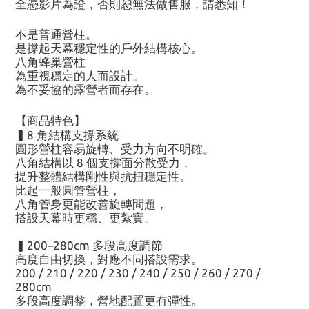
全憑影片為證，否則恕無法做售服，請悉知！
不是普通營柱。
是撐起天幕穩定性的戶外結構核心。
八角蜂巢營柱
為重視穩定的人而設計。
為不妥協的露營者而存在。
【商品特色】
▍8 角結構支撐系統
圓形營柱容易旋轉、受力方向不明確。
八角結構以 8 個支撐面分散受力，
提升整體結構剛性與抗扭穩定性。
比起一般圓管營柱，
八角管身更能改善旋轉問題，
搭設天幕時更穩、更紮實。
▍200–280cm 多段高度調節
高度自由切換，對應不同搭設需求。
200 / 210 / 220 / 230 / 240 / 250 / 260 / 270 /
280cm
多段高度調整，營地配置更有彈性。