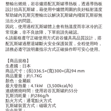
整輸出燃燒，岩谷爐搭配瓦斯罐導熱板，透過導熱板
設計抬高瓦斯罐，藉使用中爐體周圍的良好輻射溫度
幫助罐內瓦斯完整輸出以解決瓦斯罐內殘留瓦斯卻無
法出火的問題。
因此，使用過程瓦斯罐體上會有熱溫度而非冰冷的正
常現象，非不良故障，下單前請先確認。
6.請嚴格遵守正確使用方式岩谷爐具高品質設計，搭
配瓦斯罐過壓退罐斷火安全保護裝置，全程使用時，
請務必遵守說明書指示方式正確操作即可安心使用。
【商品規格】
生產國：日本
商品尺寸：(長)336.5×(寬)300×(高)94 mm
商品重量：約1.7KG
顏色：金屬銀
最大發熱量：4.1kW (3,500kcal/h)
連續燃燒時間：使用岩谷瓦斯罐約55分
瓦斯消耗量：約286g/h
點火方式：通電點火方式
瓦斯罐裝置方式：磁吸方式
安全裝置：