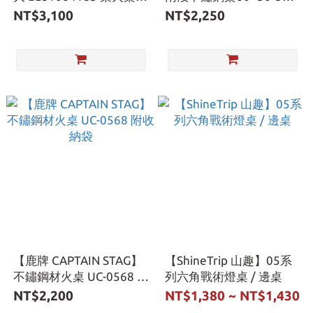
柴架 露營 愛露愛玩
0555 附收納袋
NT$3,100
NT$2,250
【鹿牌 CAPTAIN STAG】
【ShineTrip 山趣】05系
不鏽鋼材火桌 UC-0568 附
列六角戰術燈桌 / 邊桌
收納袋
NT$2,200
NT$1,380 ~ NT$1,430