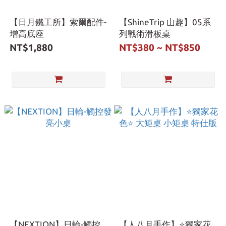
【日月鐵工所】索爾配件-
【ShineTrip 山趣】05系
增高底座
列戰術滑板桌
NT$1,880
NT$380 ~ NT$850
【NEXTION】日輪-觸控
【人八月手作】⭐獨家花