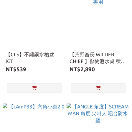
【CLS】不鏽鋼水槽盆
【荒野酋長 WILDER
IGT
CHIEF 】儲物瀝水桌 積木
桌專用
NT$539
NT$2,890