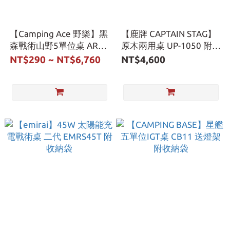
【Camping Ace 野樂】黑
【鹿牌 CAPTAIN STAG】
森戰術山野5單位桌 ARC-
原木兩用桌 UP-1050 附收
93TB 露營桌 升降桌 摺疊
納袋
NT$290 ~ NT$6,760
NT$4,600
桌 單位桌 蛋捲桌 IGT桌
露營