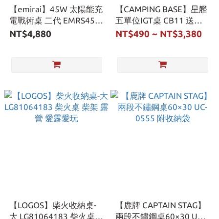
【emirai】45W 太陽能充
【CAMPING BASE】星艦
電戰術桌 二代 EMRS45T
五單位IGT桌 CB11 送燈
附收納袋
架 附收納袋
NT$4,880
NT$490 ~ NT$3,380
【LOGOS】柴火收納桌-
【鹿牌 CAPTAIN STAG】
大 LG81064183 柴火桌
兩段不鏽鋼桌60×30 UC-