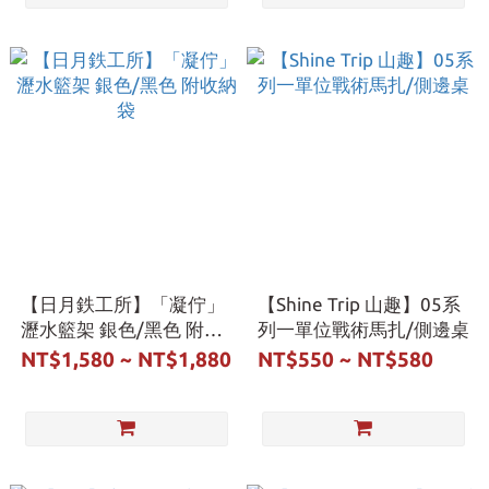
【日月鉄工所】「凝佇」
【Shine Trip 山趣】05系
瀝水籃架 銀色/黑色 附收
列一單位戰術馬扎/側邊桌
納袋
NT$1,580 ~ NT$1,880
NT$550 ~ NT$580