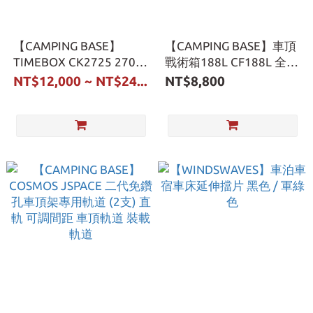
【CAMPING BASE】
【CAMPING BASE】車頂
TIMEBOX CK2725 270度
戰術箱188L CF188L 全套
車邊帳 2.5米 鋁合金硬殼
組 車頂箱 置物箱 裝備箱
NT$12,000 ~ NT$24...
NT$8,800
+碳纖維支架 扇形帳 蝙蝠
收納箱 行李箱
帳 遮陽棚