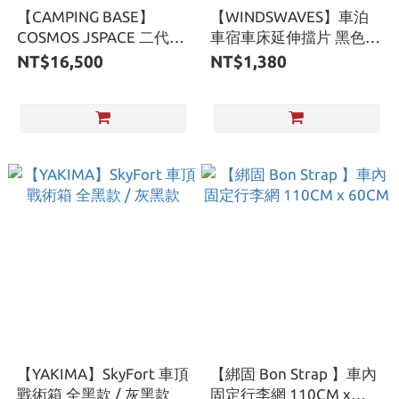
【CAMPING BASE】
【WINDSWAVES】車泊
COSMOS JSPACE 二代免
車宿車床延伸擋片 黑色 /
鑽孔車頂架專用軌道 (2
軍綠色
NT$16,500
NT$1,380
支) 直軌 可調間距 車頂軌
道 裝載軌道
【YAKIMA】SkyFort 車頂
【綁固 Bon Strap 】車內
戰術箱 全黑款 / 灰黑款
固定行李網 110CM x