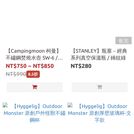
售完
【Campingmoon 柯曼】
【STANLEY】瓶塞－經典
不鏽鋼焚燒水壺 SW-6 /
系列真空保溫瓶 / 錘紋綠
BKSW-6
NT$750 ~ NT$850
NT$280
NT$990
8.5折