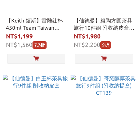
【Keith 鎧斯】雷雕鈦杯
【仙德曼】粗陶方圓茶具
450ml Team Taiwan
旅行10件組 附收納皮盒
Ti3204
CT141
NT$1,199
NT$1,980
NT$1,560
NT$2,200
7.7折
9折