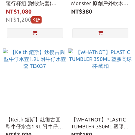
隨行杯組 (附收納套)
Monster 原創戶外軟木鍋
CT138
墊/杯墊
NT$1,080
NT$380
NT$1,200
9折
【Keith 鎧斯】鈦復古圓
【WHATNOT】PLASTIC
型牛仔水壺1.9L 附牛仔水
TUMBLER 350ML 塑膠高
壺套 Ti3037
球杯-琥珀
NT$3,920
NT$180