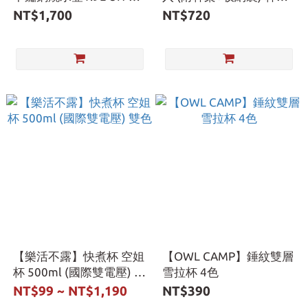
4208 煮水壺 燒水壺
咖啡杯 不鏽鋼
NT$1,700
NT$720
【樂活不露】快煮杯 空姐
【OWL CAMP】錘紋雙層
杯 500ml (國際雙電壓) 雙
雪拉杯 4色
色
NT$99 ~ NT$1,190
NT$390