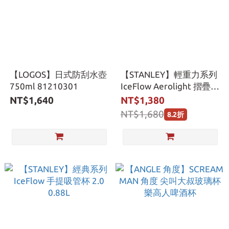
【LOGOS】日式防刮水壺
【STANLEY】輕重力系列
750ml 81210301
IceFlow Aerolight 摺疊吸
管杯 0.7L
NT$1,640
NT$1,380
NT$1,680
8.2折