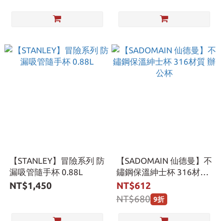
【STANLEY】冒險系列 防
【SADOMAIN 仙德曼】不
漏吸管隨手杯 0.88L
鏽鋼保溫紳士杯 316材質
辦公杯
NT$1,450
NT$612
NT$680
9折