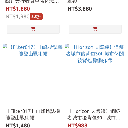
線】天行者負重強化減壓
罩衫
後背包 Skyrider 30L 首批
NT$1,680
NT$3,680
六款顏色
NT$1,980
8.5折
【Filter017】山峰標誌機
【Horizon 天際線】追跡
能登山戰術帽
者城市後背包30L 城市休
閒後背包 贈胸扣帶
NT$1,480
NT$988