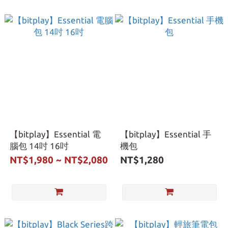
【bitplay】Essential 電
【bitplay】Essential 手
腦包 14吋 16吋
機包
NT$1,980 ~ NT$2,080
NT$1,280